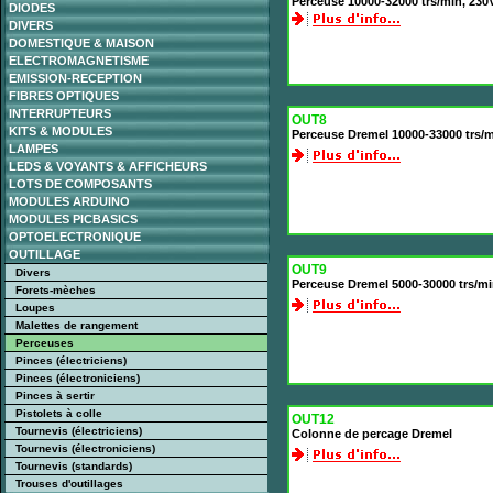
Perceuse 10000-32000 trs/min, 230
DIODES
DIVERS
DOMESTIQUE & MAISON
ELECTROMAGNETISME
EMISSION-RECEPTION
FIBRES OPTIQUES
INTERRUPTEURS
OUT8
KITS & MODULES
Perceuse Dremel 10000-33000 trs/m
LAMPES
LEDS & VOYANTS & AFFICHEURS
LOTS DE COMPOSANTS
MODULES ARDUINO
MODULES PICBASICS
OPTOELECTRONIQUE
OUTILLAGE
OUT9
Divers
Perceuse Dremel 5000-30000 trs/min
Forets-mèches
Loupes
Malettes de rangement
Perceuses
Pinces (électriciens)
Pinces (électroniciens)
Pinces à sertir
Pistolets à colle
OUT12
Tournevis (électriciens)
Colonne de percage Dremel
Tournevis (électroniciens)
Tournevis (standards)
Trouses d'outillages